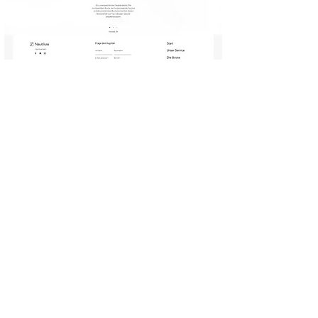
< ZURÜCK ZUR ÜBERSICHT
NÄCHSTES BEISPIEL >
Cookies
Impressum
AGB
Datenschutz
© 2026 machsn.eu