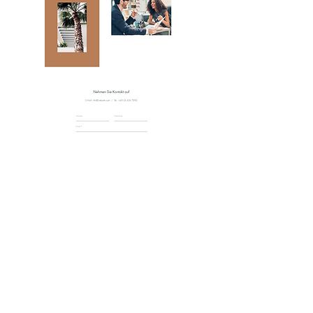
< ZURÜCK ZUR ÜBERSICHT
NÄCHSTES BEISPIEL >